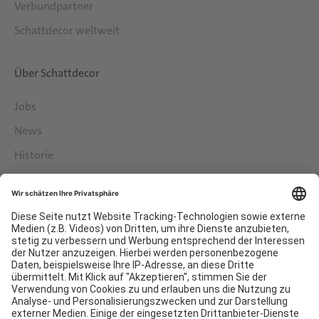
Verbundpartner
Schattdecor weltweit
Über Schattdecor
Jobs
News
Historie
Philosophie
Services
Downloads
Kontakt
EDI