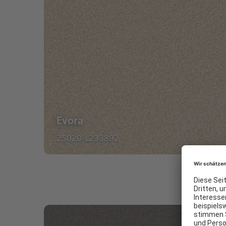
Evora
25020-L233892