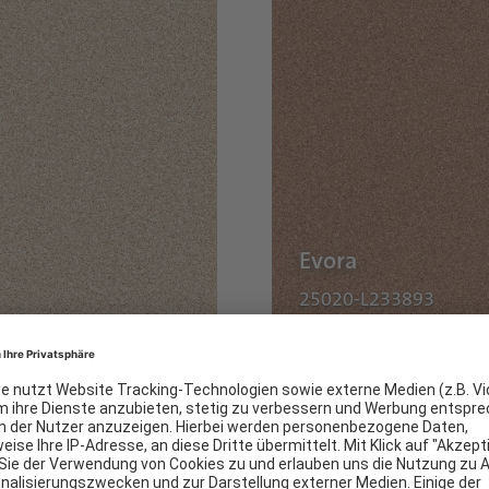
Evora
25020-L233893