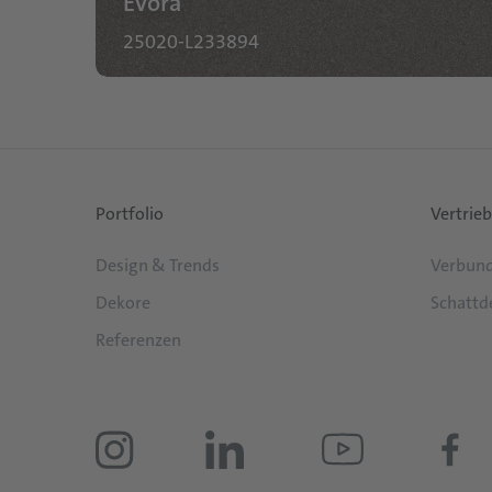
Evora
25020-L233894
Portfolio
Vertrieb
Design & Trends
Verbund
Dekore
Schattd
Referenzen