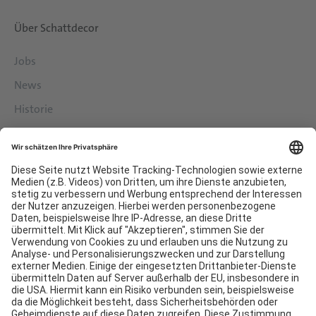
Über Schattdecor
Jobs
News
Historie
Philosophie
Services
Downloads
Kontakt
EDI