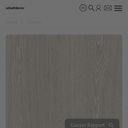
DE
Home
Dekore
Dekore
Produkte
Über uns
Nachhaltigkeit
Karriere
Ganzer Rapport