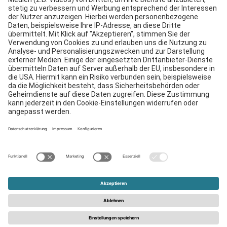
Downloads
Kontakt
EDI
Impressum
Hinweisgebersystem
AGB
Datenschutzerklärung
© 2026 - Schattdecor | Alle Rechte vorbehalten