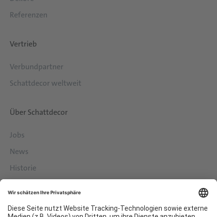
Referenzen
Vertrieb
Verbundpartner
Schattdecor weltweit
Über Schattdecor
Jobs
News
Historie
Philosophie
Services