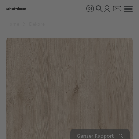
DE
Home
Dekore
Dekore
Produkte
Über uns
Nachhaltigkeit
Karriere
Ganzer Rapport