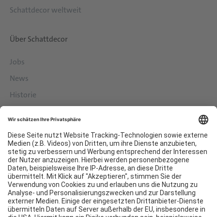
Schattdecor weltweit
Über Schattdecor
Jobs
News
Historie
Philosophie
Services
Downloads
Kontakt
EDI