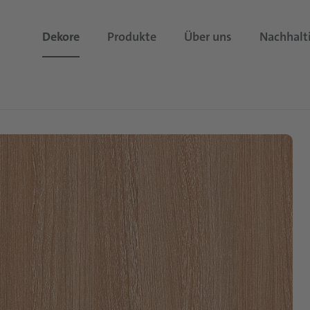
Dekore
Produkte
Über uns
Nachhalt