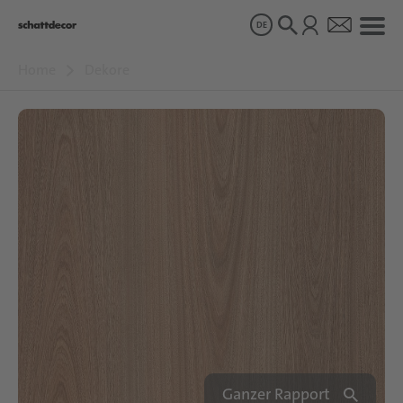
DE
Home
Dekore
Dekore
Produkte
Über uns
Nachhaltigkeit
Karriere
Ganzer Rapport