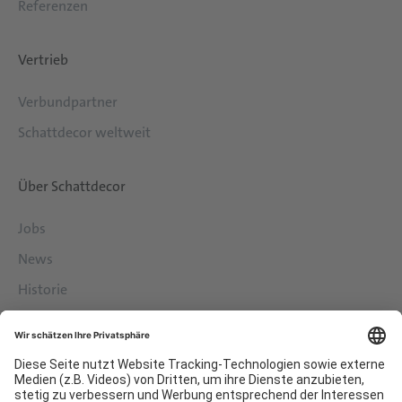
Referenzen
Vertrieb
Verbundpartner
Schattdecor weltweit
Über Schattdecor
Jobs
News
Historie
Philosophie
Services