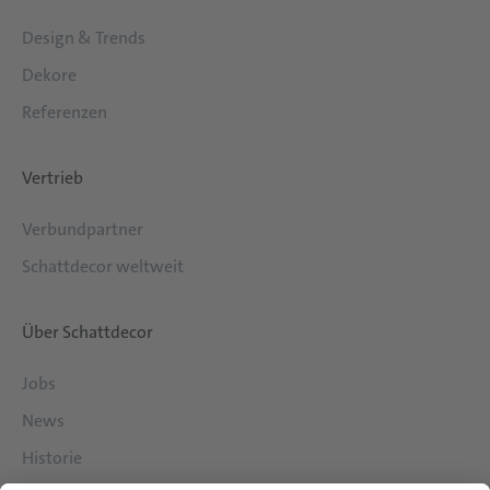
Design & Trends
Dekore
Referenzen
Vertrieb
Verbundpartner
Schattdecor weltweit
Über Schattdecor
Jobs
News
Historie