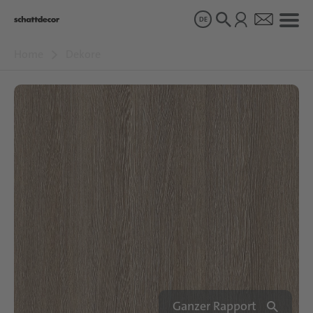
DE
Home
Dekore
Dekore
Produkte
Über uns
Nachhaltigkeit
Karriere
Ganzer Rapport