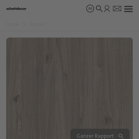
DE
Home
Dekore
Dekore
Produkte
Über uns
Nachhaltigkeit
Karriere
Ganzer Rapport