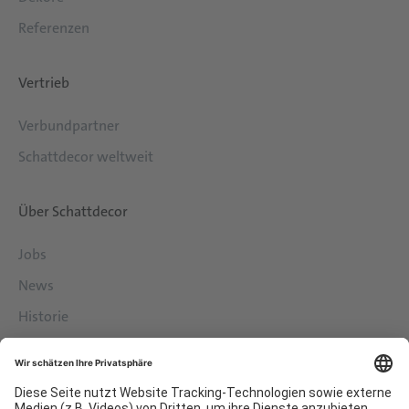
Referenzen
Vertrieb
Verbundpartner
Schattdecor weltweit
Über Schattdecor
Jobs
News
Historie
Philosophie
Services