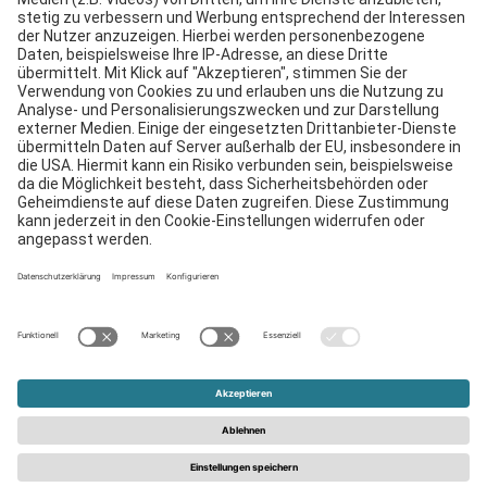
Downloads
Kontakt
EDI
Impressum
Hinweisgebersystem
AGB
Datenschutzerklärung
© 2026 - Schattdecor | Alle Rechte vorbehalten