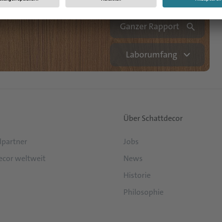
Ganzer Rapport
Laborumfang
Über Schattdecor
partner
Jobs
ecor weltweit
News
Historie
Philosophie