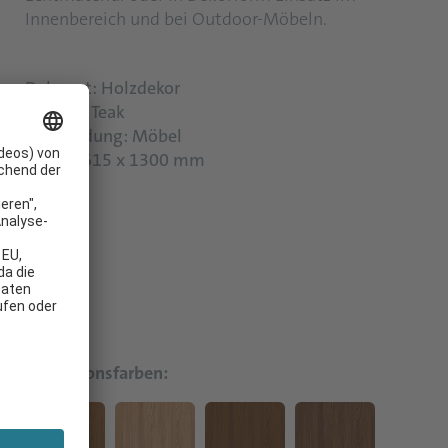
Innenbereich und bei Outdoor-Möbeln.
Dekorart: Holzdekor
Holzart: Teak
Verwendung: Möbel
Größe: 615 x 1300 mm
Kollektionsfarben: