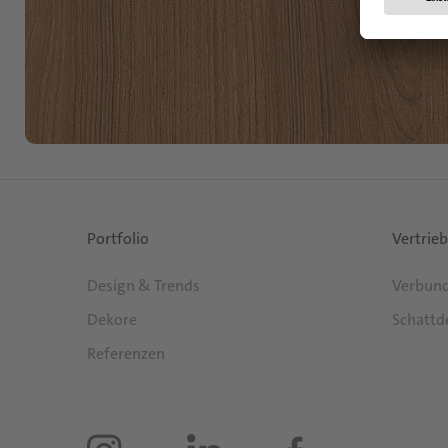
Portfolio
Vertrieb
Design & Trends
Verbund
Dekore
Schattd
Referenzen