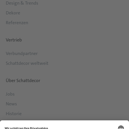
Design & Trends
Dekore
Referenzen
Vertrieb
Verbundpartner
Schattdecor weltweit
Über Schattdecor
Jobs
News
Historie
Philosophie