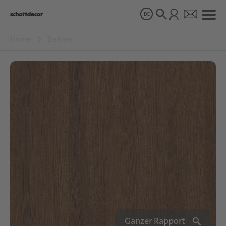
DE
Home
Dekore
Dekore
Produkte
Über uns
Nachhaltigkeit
Karriere
Ganzer Rapport