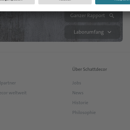
Ganzer Rapport
Laborumfang
Über Schattdecor
partner
Jobs
ecor weltweit
News
Historie
Philosophie