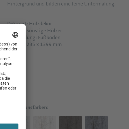
Hintergrund und bilden eine feine Untermalung.
Dekorart: Holzdekor
Holzart: Sonstige Hölzer
Verwendung: Fußboden
Größe: 2235 x 1399 mm
Kollektionsfarben: