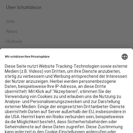
Über Schattdecor
Jobs
News
Historie
Philosophie
Services
Downloads
Kontakt
EDI