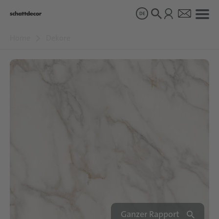
DE
Home
Dekore
Dekore
Produkte
Über uns
Nachhaltigkeit
Karriere
Ganzer Rapport