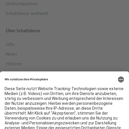
Verbundpartner
Schattdecor weltweit
Über Schattdecor
Jobs
News
Historie
Philosophie
Services
Downloads
Kontakt
EDI