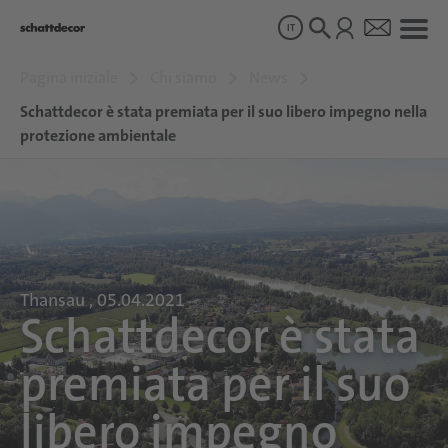
IT
Pagina iniziale
Chi siamo
News
Disegni
Schattdecor è stata premiata per il suo libero impegno nella
protezione ambientale
Prodotti
Chi siamo
Thansau , 05.04.2021
Sostenibilità
Schattdecor è stata
premiata per il suo
Carriera
libero impegno