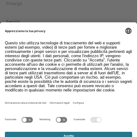
Principi
Servizi
Download
Contatto
EDI
Colofon
Whistleblowing