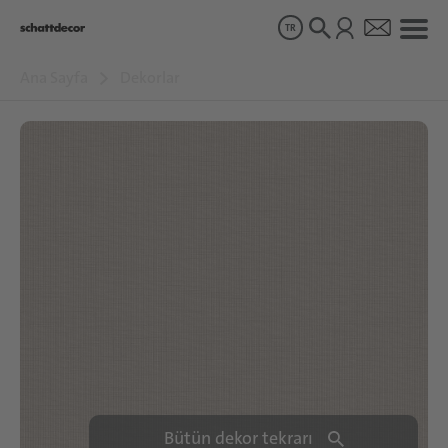
TR
Ana Sayfa
Dekorlar
Dekorlar
Ürünler
Hakkımızda
Schattdecor'da Sürdürülebilirlik
Kariyer
Bütün dekor tekrarı