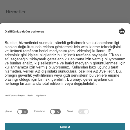
Hizmetler
İndirilenler
İletişim
EDI
Künye
İhbar Hattı
Kayıt ve Şartlar
Bilgi Koruma Beyanı