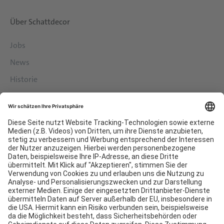
Über Schattdecor
Jobs
News
Historie
Philosophie
Services
Downloads
Kontakt
EDI