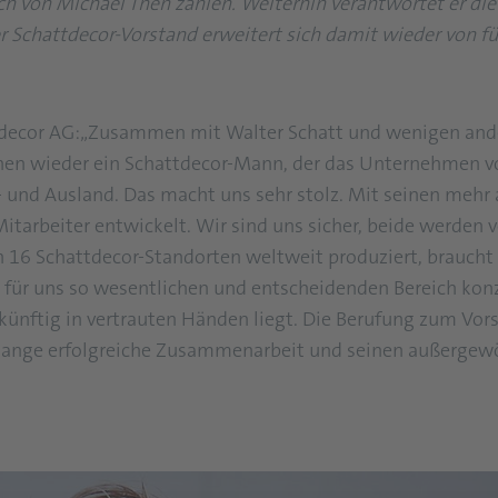
ch von Michael Then zählen. Weiterhin verantwortet er di
r Schattdecor-Vorstand erweitert sich damit wieder von fü
ttdecor AG:„Zusammen mit Walter Schatt und wenigen and
 Then wieder ein Schattdecor-Mann, der das Unternehmen vo
- und Ausland. Das macht uns sehr stolz. Mit seinen mehr 
tarbeiter entwickelt. Wir sind uns sicher, beide werden 
n 16 Schattdecor-Standorten weltweit produziert, braucht 
für uns so wesentlichen und entscheidenden Bereich konze
künftig in vertrauten Händen liegt. Die Berufung zum Vor
lange erfolgreiche Zusammenarbeit und seinen außergewö