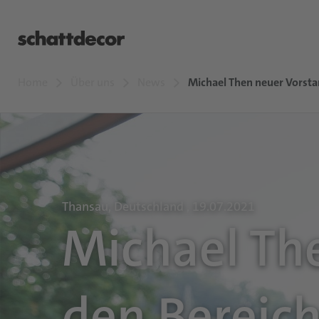
Home
Über uns
News
Michael Then neuer Vorsta
Thansau, Deutschland , 19.07.2021
Michael Th
den Bereic