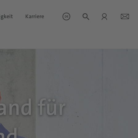
igkeit
Karriere
DE
and für
nd