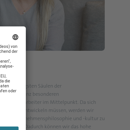
 der wichtigsten Säulen der
i unserer ganz besonderen
n die Mitarbeiter im Mittelpunkt. Da sich
ich weiterentwickeln müssen, werden wir
sere Unternehmensphilosophie und -kultur zu
optimieren. Dadurch können wir das hohe