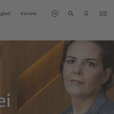
igkeit
Karriere
DE
ei