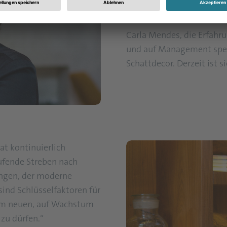
Qualitätsniveau beibehalt
Carla Mendes, die Erfahr
und auf Management spezia
Schattdecor. Derzeit ist s
at kontinuierlich
aufende Streben nach
ungen, der moderne
ind Schlüsselfaktoren für
sem neuen, auf Wachstum
 zu dürfen.“