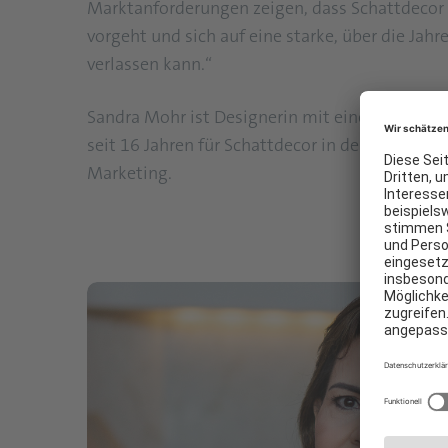
Marktanforderungen zeigen, dass Schattdecor 
vorgeht und sich auf eine starke, über die Jahr
verlassen kann.“
Sandra Mohr ist Designerin mit einem MBA in 
seit 16 Jahren für Schattdecor in den Bereiche
Marketing.