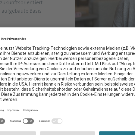
zukunftsorientiert
e aufgebaute Basis
Marketing und arbeitet
n Vertrieb, Design und
Carla Mendes betont eine
Unternehmenskultur: „Be
Unternehmenskultur stehe
Unternehmen kontinuierl
gemeinsam versuchen, un
erhalten und ständig zu 