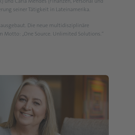
k) und Carla Mendes (Finanzen, Personal und
ng seiner Tätigkeit in Lateinamerika.
 ausgebaut. Die neue multidisziplinäre
m Motto: „One Source. Unlimited Solutions.“