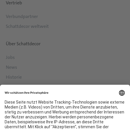
Vertrieb
Verbundpartner
Schattdecor weltweit
Über Schattdecor
Jobs
News
Historie
Philosophie
Services
Downloads
Kontakt