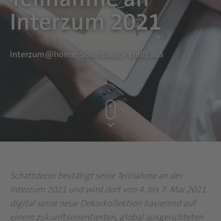
Interzum 2021
Interzum@home: Schattdecor stellt aus
Schattdecor bestätigt seine Teilnahme an der
Interzum 2021 und wird dort von 4. bis 7. Mai 2021
digital seine neue Dekorkollektion basierend auf
einem zukunftsorientierten, global ausgerichteten