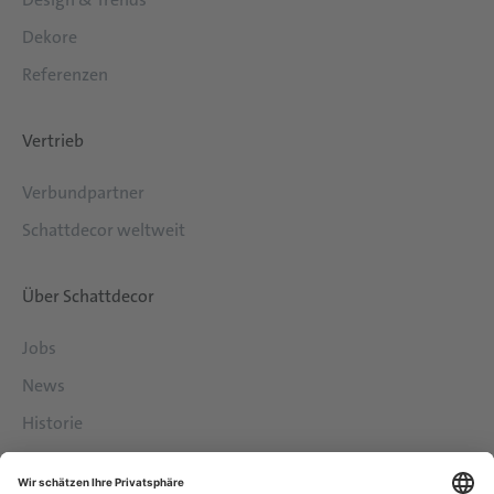
Dekore
Referenzen
Vertrieb
Verbundpartner
Schattdecor weltweit
Über Schattdecor
Jobs
News
Historie
Philosophie