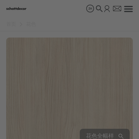
ZH
首页
花色
花色
产品
关于我们
可持续发展
职业生涯
花色全幅样