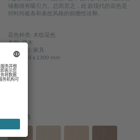
域都很有吸引力。总而言之，此 款现代的花色是
对时尚板条和条纹风格的前瞻性诠释。
花色种类: 木纹花色
木种: 橡木
应用类型: 家具
尺寸: 650 x 1300 mm
可选颜色