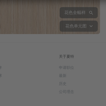
花色全幅样
花色单元图
关于夏特
伴
申请职位
球
最新
历史
公司理念