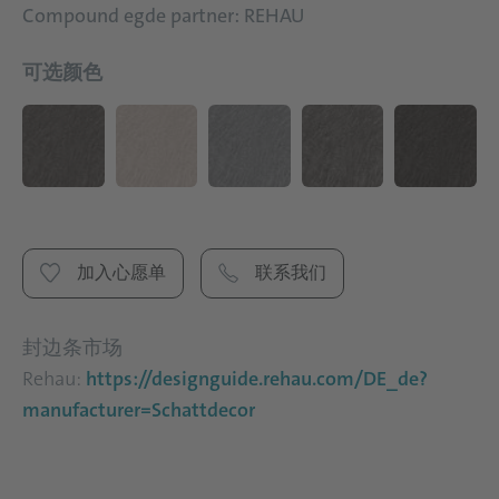
Compound egde partner: REHAU
可选颜色
加入心愿单
联系我们
封边条市场
Rehau:
https://designguide.rehau.com/DE_de?
manufacturer=Schattdecor