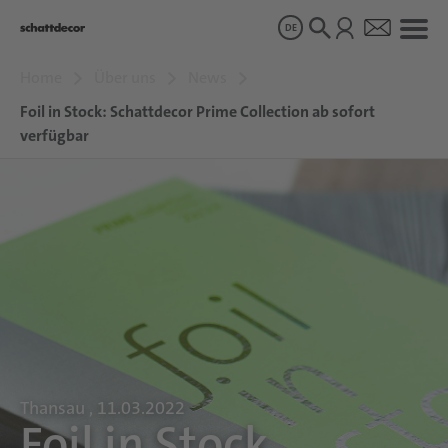
DE
Home
Über uns
News
Dekore
Foil in Stock: Schattdecor Prime Collection ab sofort
verfügbar
Produkte
Über uns
Nachhaltigkeit
Karriere
Thansau , 11.03.2022
Foil in Stock