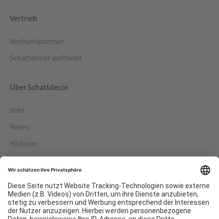
Vertrieb
Verbundpartner
Schattdecor weltweit
Über Schattdecor
Jobs
News
Historie
Philosophie
Services
Downloads