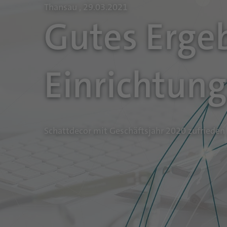
Thansau , 29.03.2021
Gutes Erge
Einrichtun
Schattdecor mit Geschäftsjahr 2020 zufrieden