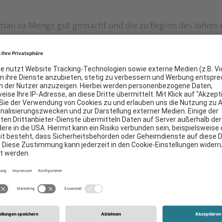
 man so Menge gut gemacht und die zu Beginn des Jahres e
nge gewonnen werden. Auch für die Imprägnierung sieht S
erflächen ist man gewachsen. Wo 2019 noch ein Ergebnis
Auswertungen rund 740 Millionen Quadratmeter Dekorpapie
n in 2021 an seinen Imprägnier- und Lackierstandorten we
rt man in jeweils eine Lackieranlage, in Brasilien und Mal
 mit einer so großen Nachfrage, dass bereits ein Weiterer i
ruppe: In Russland möchten wir an die Imprägniermenge de
achstum. An unserem Imprägnierstandort Malaysia, der se
 trägt, sehen wir in der geplanten Erweiterung des Masch