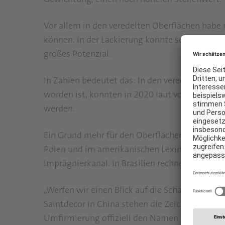
Vor allem in den veredelten Oberflächen habe
können. In der Lackierung konnte sogar an Me
großes Potenzial.
In Zahlen bedeutet das: In den veredelten Ob
worden ist, konnten in 2020 laut vorläufigen 
werden.
Ein Grund mehr für den Oberflächenspezialiste
Polen und im amerikanischen Lexington investie
Imprägnierkanal. In Brasilien rechne man sogar
„Werfen wir einen Blick auf die Schattdecor-G
Saintdecor in China stehen die Zeichen auf W
Umfirmierung offiziell den Namen Schattdecor