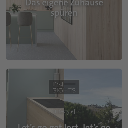
Das eigene Zuhause
spüren
[Lifestyle]
Let’s go get lost, let’s go