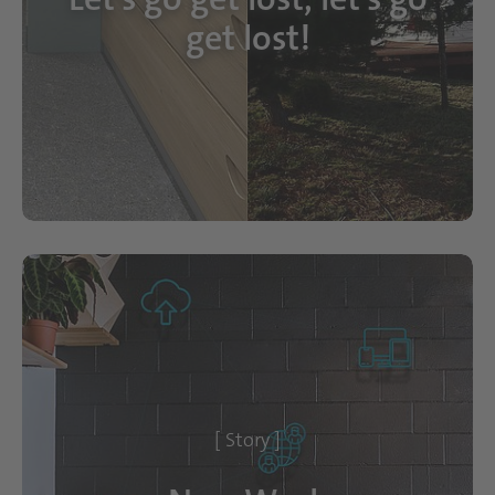
get lost!
[ Story ]