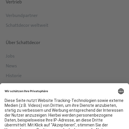
Vertrieb
Verbundpartner
Schattdecor weltweit
Über Schattdecor
Jobs
News
Historie
Philosophie
Services
Downloads
Kontakt