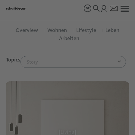
DE
Overview
Wohnen
Lifestyle
Leben
Dekore
Arbeiten
Produkte
Topics
Story
Über uns
Nachhaltigkeit
Karriere
[Living]