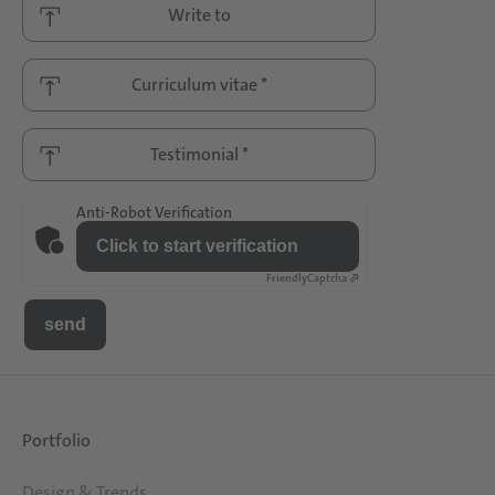
Write to
Curriculum vitae *
Testimonial *
Anti-Robot Verification
Click to start verification
Friendly
Captcha ⇗
Portfolio
Design & Trends